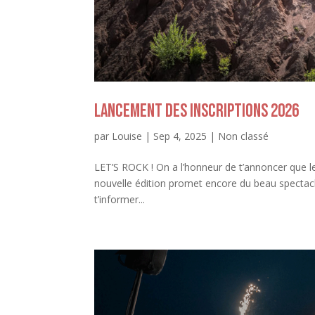
Lancement des inscriptions 2026
par
Louise
|
Sep 4, 2025
|
Non classé
LET’S ROCK ! On a l’honneur de t’annoncer que les
nouvelle édition promet encore du beau spectacl
t’informer...